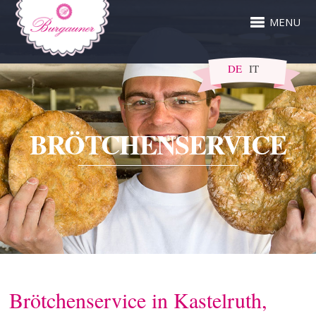
MENU
DE
IT
BRÖTCHENSERVICE
Brötchenservice in Kastelruth,