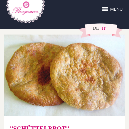
MENU
DE
IT
"SCHÜTTELBROT"