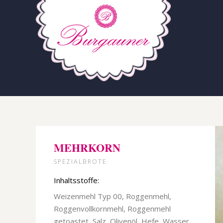
MEHRKORN
SPEZIALBROTE
Inhaltsstoffe:
Weizenmehl Typ 00, Roggenmehl,
Roggenvollkornmehl, Roggenmehl
getoastet, Salz, Olivenöl, Hefe, Wasser,