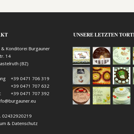
AKT
UNSERE LETZTEN TORT
 & Konditorei Burgauner
tr. 14
stelruth (BZ)
ung
+39 0471 706 319
+39 0471 707 632
t
+39 0471 707 392
nfo@burgauner.eu
. 02432920219
um & Datenschutz