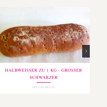
HALBWEISSER ZU 1 KG - GROSSER SC
HA
HWARZER
SPEZIALBROTE