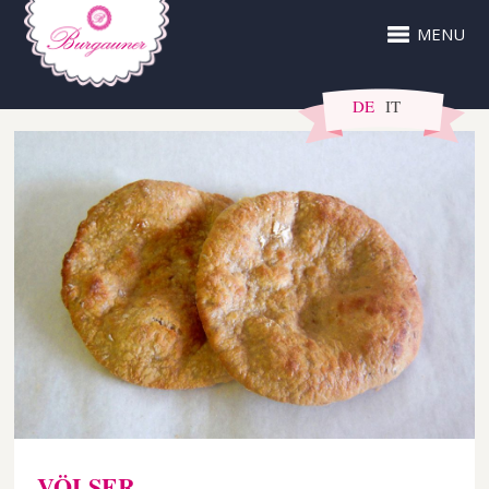
MENU
DE
IT
VÖLSER