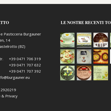
ATTO
LE NOSTRE RECENTI T
o e Pasticceria Burgauner
ten, 14
stelrotto (BZ)
r.
+39 0471 706 319
+39 0471 707 632
+39 0471 707 392
nfo@burgauner.eu
432920219
 & Privacy