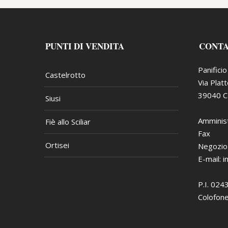
PUNTI DI VENDITA
CONT
Panifici
Castelrotto
Via Plat
39040 Ca
Siusi
Amminist
Fiè allo Sciliar
Fax
Ortisei
Negozio
E-mail:
i
P.I. 02
Colofone