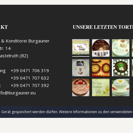
AKT
UNSERE LETZTEN TORT
 & Konditorei Burgauner
tr. 14
stelruth (BZ)
ung
+39 0471 706 319
+39 0471 707 632
t
+39 0471 707 392
nfo@burgauner.eu
. 02432920219
 Gerät gespeichert werden dürfen. Weitere Informationen zu den verwendeten C
um & Datenschutz