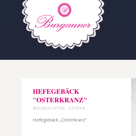
HEFEGEBÄCK
"OSTERKRANZ"
WEIHNACHTEN, OSTERN ...
Hefegebäck „Osterkranz“