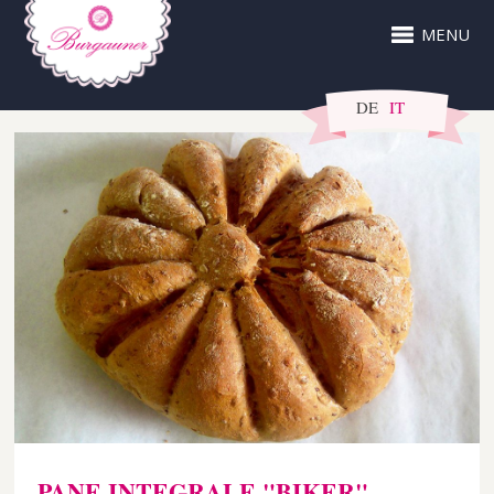
MENU
DE
IT
PANE INTEGRALE "BIKER"