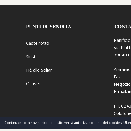
PUNTI DI VENDITA
CONT
Panifici
Castelrotto
Via Plat
39040 Ca
Siusi
Amminist
Fiè allo Sciliar
Fax
Ortisei
Negozio
E-mail:
i
P.I. 02
Colofone
Continuando la navigazione nel sito verrà autorizzato l'uso dei cookies. Ulter