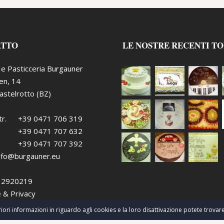
ATTO
LE NOSTRE RECENTI T
o e Pasticceria Burgauner
ten, 14
stelrotto (BZ)
r.
+39 0471 706 319
+39 0471 707 632
+39 0471 707 392
nfo@burgauner.eu
432920219
 & Privacy
iori informazioni in riguardo agli cookies e la loro disattivazione potete trovar