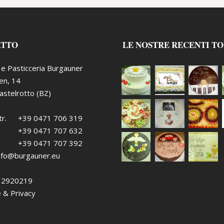
ATTO
LE NOSTRE RECENTI T
o e Pasticceria Burgauner
ten, 14
stelrotto (BZ)
r.
+39 0471 706 319
+39 0471 707 632
+39 0471 707 392
nfo@burgauner.eu
432920219
 & Privacy