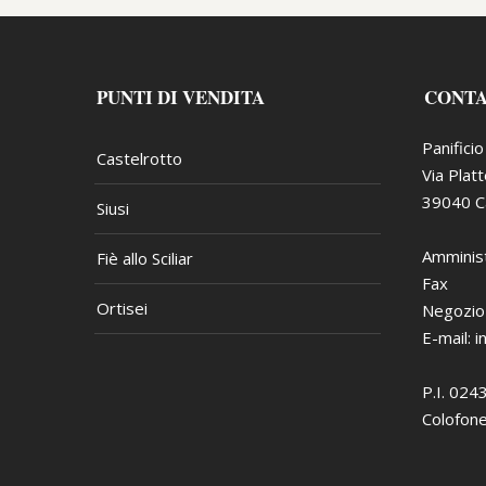
PUNTI DI VENDITA
CONT
Panifici
Castelrotto
Via Plat
39040 Ca
Siusi
Amminist
Fiè allo Sciliar
Fax
Ortisei
Negozio
E-mail:
i
P.I. 02
Colofone