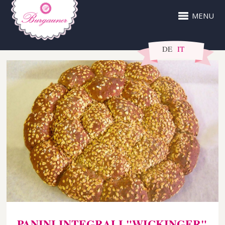
MENU
DE
IT
PANINI INTEGRALI "WICKINGER"